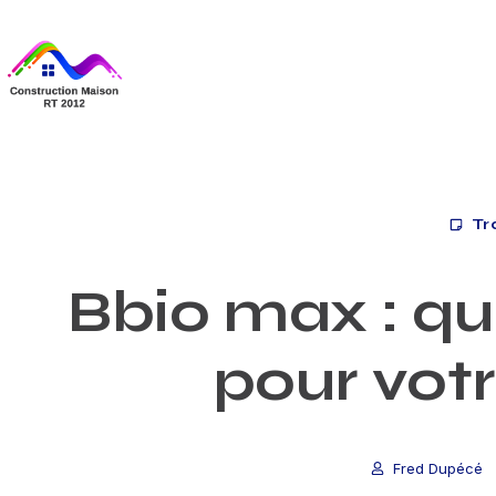
Tr
Bbio max : q
pour votr
Fred Dupécé