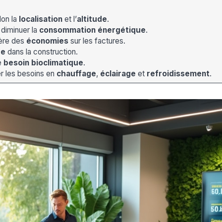
lon la
localisation
et l’
altitude
.
diminuer la
consommation énergétique
.
ère des
économies
sur les factures.
ue
dans la construction.
e
besoin bioclimatique
.
r les besoins en
chauffage
,
éclairage
et
refroidissement
.